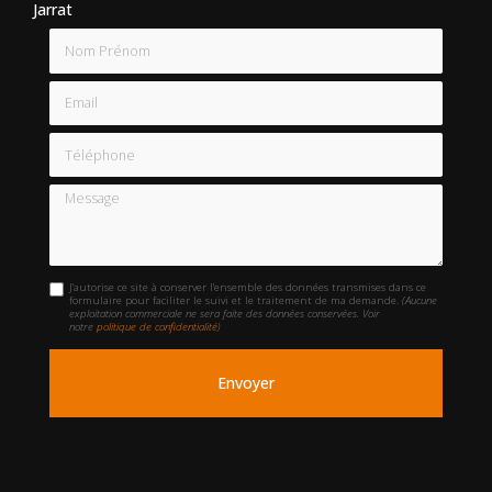
Jarrat
Nom Prénom
Email
Téléphone
Message
J'autorise ce site à conserver l'ensemble des données transmises dans ce
formulaire pour faciliter le suivi et le traitement de ma demande.
(Aucune
exploitation commerciale ne sera faite des données conservées. Voir
notre
politique de confidentialité
)