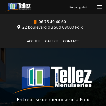
Aller
au
Rappel gratuit
contenu
principal
06 75 49 40 60
22 boulevard du Sud 09000 Foix
Navigation secondaire
ACCUEIL
GALERIE
CONTACT
Entreprise de menuiserie à Foix