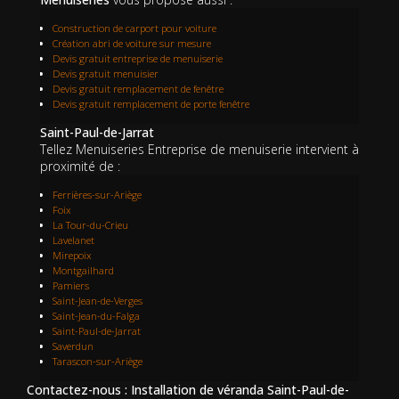
Construction de carport pour voiture
Création abri de voiture sur mesure
Devis gratuit entreprise de menuiserie
Devis gratuit menuisier
Devis gratuit remplacement de fenêtre
Devis gratuit remplacement de porte fenêtre
Saint-Paul-de-Jarrat
Tellez Menuiseries Entreprise de menuiserie intervient à
proximité de :
Ferrières-sur-Ariège
Foix
La Tour-du-Crieu
Lavelanet
Mirepoix
Montgailhard
Pamiers
Saint-Jean-de-Verges
Saint-Jean-du-Falga
Saint-Paul-de-Jarrat
Saverdun
Tarascon-sur-Ariège
Contactez-nous : Installation de véranda Saint-Paul-de-