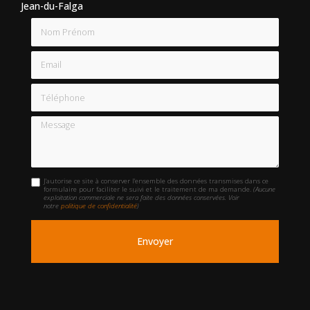
Jean-du-Falga
Nom Prénom
Email
Téléphone
Message
J'autorise ce site à conserver l'ensemble des données transmises dans ce
formulaire pour faciliter le suivi et le traitement de ma demande.
(Aucune
exploitation commerciale ne sera faite des données conservées. Voir
notre
politique de confidentialité
)