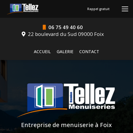
Aller
au
Rappel gratuit
contenu
principal
06 75 49 40 60
22 boulevard du Sud 09000 Foix
Navigation secondaire
ACCUEIL
GALERIE
CONTACT
Entreprise de menuiserie à Foix