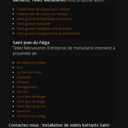
Construction de carport pour voiture
Création abri de voiture sur mesure
Devis gratuit entreprise de menuiserie
Devis gratuit menuisier
Devis gratuit remplacement de fenêtre
Devis gratuit remplacement de porte fenêtre
Saint-Jean-du-Falga
Tellez Menuiseries Entreprise de menuiserie intervient à
proximité de :
Ferrières-sur-Ariège
Foix
La Tour-du-Crieu
Lavelanet
Mirepoix
Montgailhard
Pamiers
Saint-Jean-de-Verges
Saint-Jean-du-Falga
Saint-Paul-de-Jarrat
Saverdun
Tarascon-sur-Ariège
Contactez-nous : Installation de volets battants Saint-