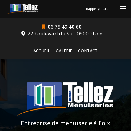
Aller
au
Rappel gratuit
contenu
principal
06 75 49 40 60
22 boulevard du Sud 09000 Foix
Navigation secondaire
ACCUEIL
GALERIE
CONTACT
Entreprise de menuiserie à Foix