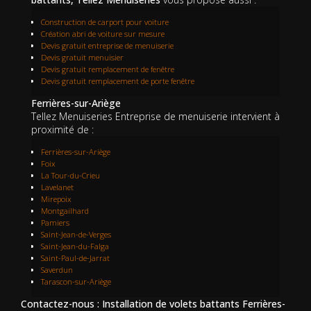
Construction de carport pour voiture
Création abri de voiture sur mesure
Devis gratuit entreprise de menuiserie
Devis gratuit menuisier
Devis gratuit remplacement de fenêtre
Devis gratuit remplacement de porte fenêtre
Ferrières-sur-Ariège
Tellez Menuiseries Entreprise de menuiserie intervient à
proximité de :
Ferrières-sur-Ariège
Foix
La Tour-du-Crieu
Lavelanet
Mirepoix
Montgailhard
Pamiers
Saint-Jean-de-Verges
Saint-Jean-du-Falga
Saint-Paul-de-Jarrat
Saverdun
Tarascon-sur-Ariège
Contactez-nous : Installation de volets battants Ferrières-