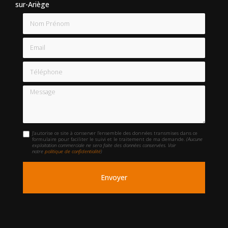
sur-Ariège
Nom Prénom
Email
Téléphone
Message
J'autorise ce site à conserver l'ensemble des données transmises dans ce
formulaire pour faciliter le suivi et le traitement de ma demande.
(Aucune
exploitation commerciale ne sera faite des données conservées. Voir
notre
politique de confidentialité
)