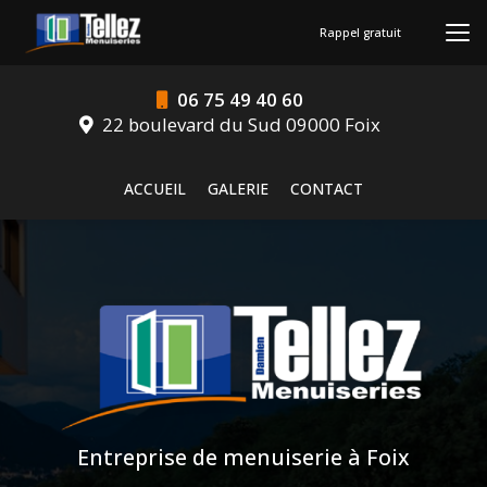
Aller
au
Rappel gratuit
contenu
principal
06 75 49 40 60
22 boulevard du Sud 09000 Foix
Navigation secondaire
ACCUEIL
GALERIE
CONTACT
Entreprise de menuiserie à Foix