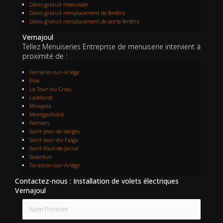
Devis gratuit menuisier
Devis gratuit remplacement de fenêtre
Devis gratuit remplacement de porte fenêtre
Vernajoul
Tellez Menuiseries Entreprise de menuiserie intervient à
proximité de :
Ferrières-sur-Ariège
Foix
La Tour-du-Crieu
Lavelanet
Mirepoix
Montgailhard
Pamiers
Saint-Jean-de-Verges
Saint-Jean-du-Falga
Saint-Paul-de-Jarrat
Saverdun
Tarascon-sur-Ariège
Contactez-nous : Installation de volets électriques
Vernajoul
Nom Prénom