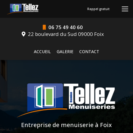
Aller
au
Rappel gratuit
contenu
principal
06 75 49 40 60
22 boulevard du Sud 09000 Foix
Navigation secondaire
ACCUEIL
GALERIE
CONTACT
Entreprise de menuiserie à Foix