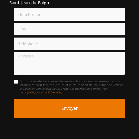
Saint-Jean-du-Falga
Nom Prénom
Email
Téléphone
Message
J'autorise ce site à conserver l'ensemble des données transmises dans ce
formulaire pour faciliter le suivi et le traitement de ma demande.
(Aucune
exploitation commerciale ne sera faite des données conservées. Voir
notre
politique de confidentialité
)