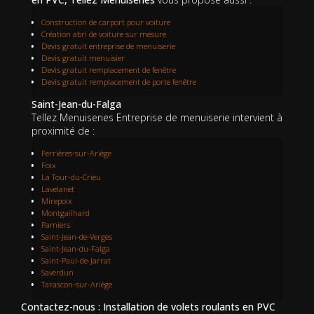
Construction de carport pour voiture
Création abri de voiture sur mesure
Devis gratuit entreprise de menuiserie
Devis gratuit menuisier
Devis gratuit remplacement de fenêtre
Devis gratuit remplacement de porte fenêtre
Saint-Jean-du-Falga
Tellez Menuiseries Entreprise de menuiserie intervient à
proximité de :
Ferrières-sur-Ariège
Foix
La Tour-du-Crieu
Lavelanet
Mirepoix
Montgailhard
Pamiers
Saint-Jean-de-Verges
Saint-Jean-du-Falga
Saint-Paul-de-Jarrat
Saverdun
Tarascon-sur-Ariège
Contactez-nous : Installation de volets roulants en PVC