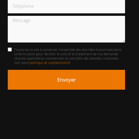
Téléphone
Message
J'autorise ce site à conserver l'ensemble des données transmises dans
ce formulaire pour faciliter le suivi et le traitement de ma demande.
(Aucune exploitation commerciale ne sera faite des données conservées.
Voir notre
politique de confidentialité
)