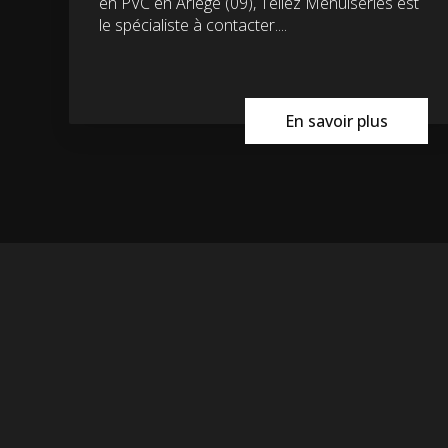
en PVC en Ariège (09), Tellez Menuiseries est
le spécialiste à contacter....
En savoir plus