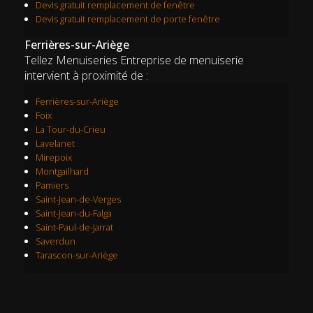
Devis gratuit remplacement de fenêtre
Devis gratuit remplacement de porte fenêtre
Ferrières-sur-Ariège
Tellez Menuiseries Entreprise de menuiserie
intervient à proximité de :
Ferrières-sur-Ariège
Foix
La Tour-du-Crieu
Lavelanet
Mirepoix
Montgailhard
Pamiers
Saint-Jean-de-Verges
Saint-Jean-du-Falga
Saint-Paul-de-Jarrat
Saverdun
Tarascon-sur-Ariège