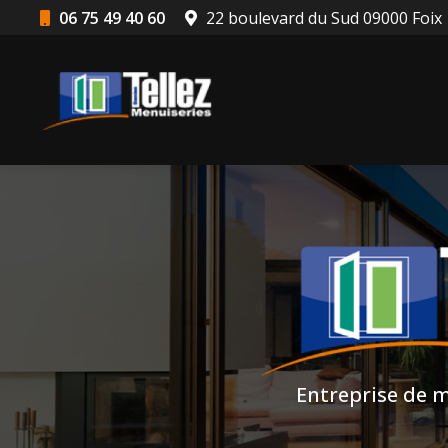
Aller
06 75 49 40 60
22 boulevard du Sud 09000 Foix
au
Navigation principale
contenu
principal
Entreprise de m