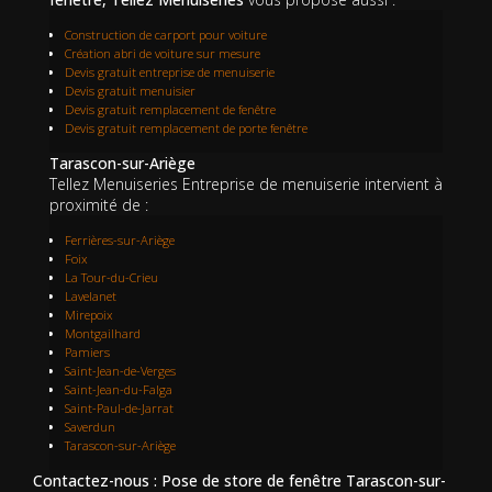
Construction de carport pour voiture
Création abri de voiture sur mesure
Devis gratuit entreprise de menuiserie
Devis gratuit menuisier
Devis gratuit remplacement de fenêtre
Devis gratuit remplacement de porte fenêtre
Tarascon-sur-Ariège
Tellez Menuiseries Entreprise de menuiserie intervient à
proximité de :
Ferrières-sur-Ariège
Foix
La Tour-du-Crieu
Lavelanet
Mirepoix
Montgailhard
Pamiers
Saint-Jean-de-Verges
Saint-Jean-du-Falga
Saint-Paul-de-Jarrat
Saverdun
Tarascon-sur-Ariège
Contactez-nous : Pose de store de fenêtre Tarascon-sur-