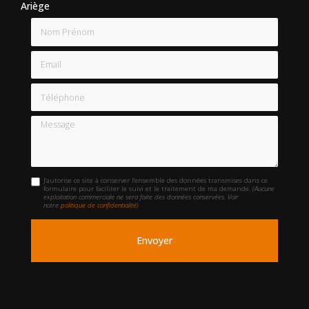
Ariège
Nom Prénom
Email
Téléphone
Message
J'autorise ce site à conserver l'ensemble des données transmises dans ce
formulaire pour faciliter le suivi et le traitement de ma demande.
(Aucune
exploitation commerciale ne sera faite des données conservées. Voir
notre
politique de confidentialité
)