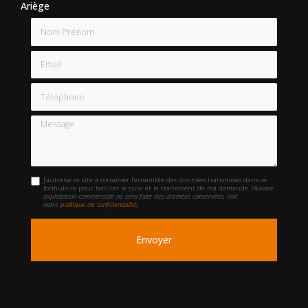
Ariège
Nom Prénom
Email
Téléphone
Message
J'autorise ce site à conserver l'ensemble des données transmises dans ce
formulaire pour faciliter le suivi et le traitement de ma demande.
(Aucune
exploitation commerciale ne sera faite des données conservées. Voir
notre
politique de confidentialité
)