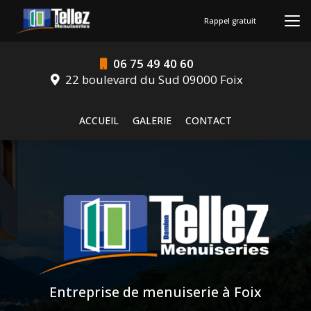
Aller
au
Rappel gratuit
contenu
principal
06 75 49 40 60
22 boulevard du Sud 09000 Foix
Navigation secondaire
ACCUEIL
GALERIE
CONTACT
Entreprise de menuiserie à Foix