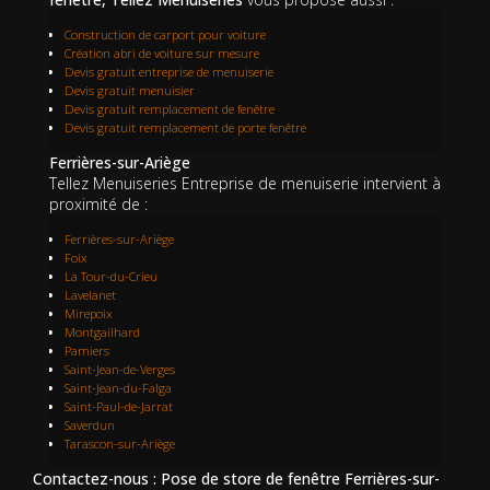
Construction de carport pour voiture
Création abri de voiture sur mesure
Devis gratuit entreprise de menuiserie
Devis gratuit menuisier
Devis gratuit remplacement de fenêtre
Devis gratuit remplacement de porte fenêtre
Ferrières-sur-Ariège
Tellez Menuiseries Entreprise de menuiserie intervient à
proximité de :
Ferrières-sur-Ariège
Foix
La Tour-du-Crieu
Lavelanet
Mirepoix
Montgailhard
Pamiers
Saint-Jean-de-Verges
Saint-Jean-du-Falga
Saint-Paul-de-Jarrat
Saverdun
Tarascon-sur-Ariège
Contactez-nous : Pose de store de fenêtre Ferrières-sur-