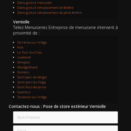
Devis gratuit menuisier
Devis gratuit remplacement de fenêtre
Devis gratuit remplacement de porte fenêtre
Verniolle
Tellez Menuiseries Entreprise de menuiserie intervient à
proximité de :
Ferrières-sur-Ariège
Foix
La Tour-du-Crieu
Lavelanet
Mirepoix
Montgailhard
Pamiers
Saint-Jean-de-Verges
Saint-Jean-du-Falga
Saint-Paul-de-Jarrat
Saverdun
Tarascon-sur-Ariège
Contactez-nous : Pose de store extérieur Verniolle
Nom Prénom
Email