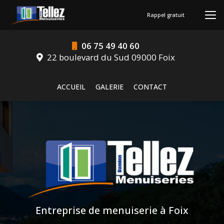
Aller
au
Rappel gratuit
contenu
principal
06 75 49 40 60
22 boulevard du Sud 09000 Foix
Navigation secondaire
ACCUEIL
GALERIE
CONTACT
Entreprise de menuiserie à Foix