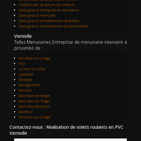
Création abri de voiture sur mesure
Devis gratuit entreprise de menuiserie
Devis gratuit menuisier
Devis gratuit remplacement de fenêtre
Devis gratuit remplacement de porte fenêtre
Verniolle
Tellez Menuiseries Entreprise de menuiserie intervient à
proximité de :
Ferrières-sur-Ariège
Foix
La Tour-du-Crieu
Lavelanet
Mirepoix
Montgailhard
Pamiers
Saint-Jean-de-Verges
Saint-Jean-du-Falga
Saint-Paul-de-Jarrat
Saverdun
Tarascon-sur-Ariège
Contactez-nous : Réalisation de volets roulants en PVC
Verniolle