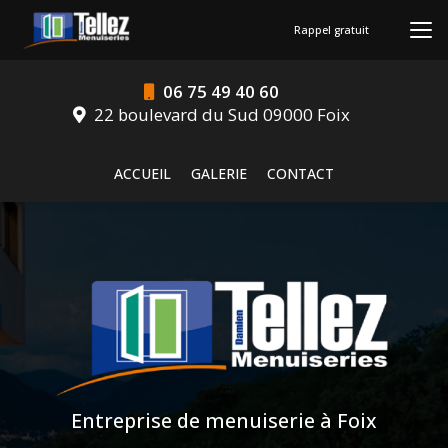
Aller
au
Rappel gratuit
contenu
principal
06 75 49 40 60
22 boulevard du Sud 09000 Foix
Navigation secondaire
ACCUEIL
GALERIE
CONTACT
Entreprise de menuiserie à Foix