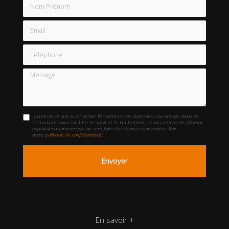
Nom Prénom
Email
Téléphone
Message
J'autorise ce site à conserver l'ensemble des données transmises dans ce
formulaire pour faciliter le suivi et le traitement de ma demande.
(Aucune
exploitation commerciale ne sera faite des données conservées. Voir
notre
politique de confidentialité
)
En savoir +