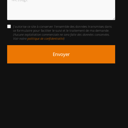
J'autorise ce site à conserver l'ensemble des données transmises dans
ce formulaire pour faciliter le suivi et le traitement de ma demande.
(Aucune exploitation commerciale ne sera faite des données conservées.
Voir notre
politique de confidentialité
)