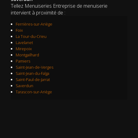
Tellez Menuiseries Entreprise de menuiserie
intervient à proximité de :
Ferrières-sur-Ariège
Foix
La Tour-du-Crieu
Lavelanet
Mirepoix
Montgailhard
Pamiers
Saint-Jean-de-Verges
Saint-Jean-du-Falga
Saint-Paul-de-Jarrat
Saverdun
Tarascon-sur-Ariège