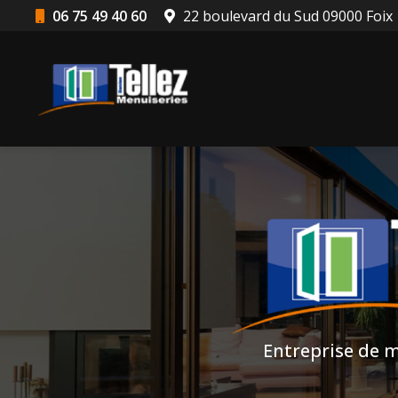
Aller
06 75 49 40 60
22 boulevard du Sud 09000 Foix
au
Navigation principale
contenu
principal
Entreprise de m