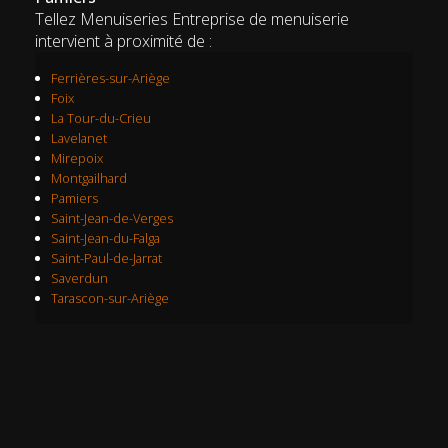
Tellez Menuiseries Entreprise de menuiserie
intervient à proximité de :
Ferrières-sur-Ariège
Foix
La Tour-du-Crieu
Lavelanet
Mirepoix
Montgailhard
Pamiers
Saint-Jean-de-Verges
Saint-Jean-du-Falga
Saint-Paul-de-Jarrat
Saverdun
Tarascon-sur-Ariège