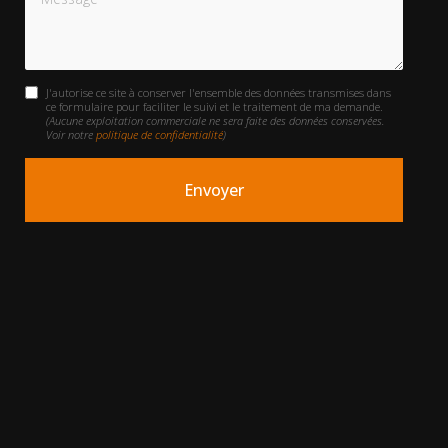
J'autorise ce site à conserver l'ensemble des données transmises dans
ce formulaire pour faciliter le suivi et le traitement de ma demande.
(Aucune exploitation commerciale ne sera faite des données conservées.
Voir notre
politique de confidentialité
)