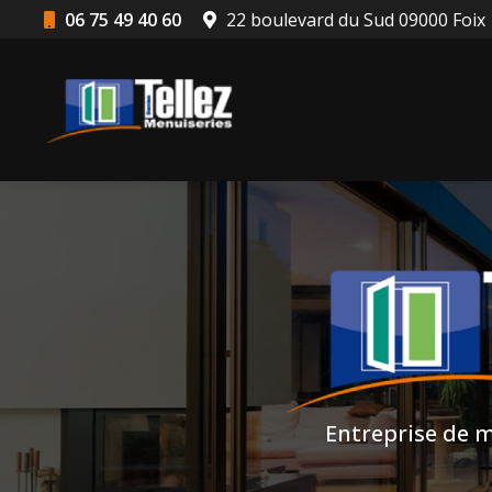
Aller
06 75 49 40 60
22 boulevard du Sud 09000 Foix
au
Navigation principale
contenu
principal
Entreprise de m