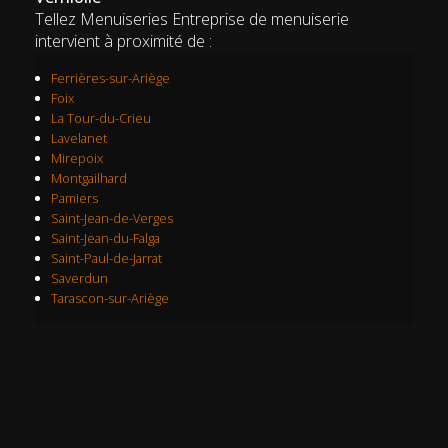
Tellez Menuiseries Entreprise de menuiserie
intervient à proximité de :
Ferrières-sur-Ariège
Foix
La Tour-du-Crieu
Lavelanet
Mirepoix
Montgailhard
Pamiers
Saint-Jean-de-Verges
Saint-Jean-du-Falga
Saint-Paul-de-Jarrat
Saverdun
Tarascon-sur-Ariège