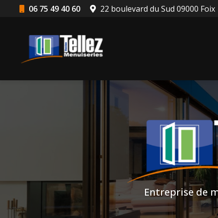
Aller
06 75 49 40 60
22 boulevard du Sud 09000 Foix
au
Navigation principale
contenu
principal
Entreprise de m