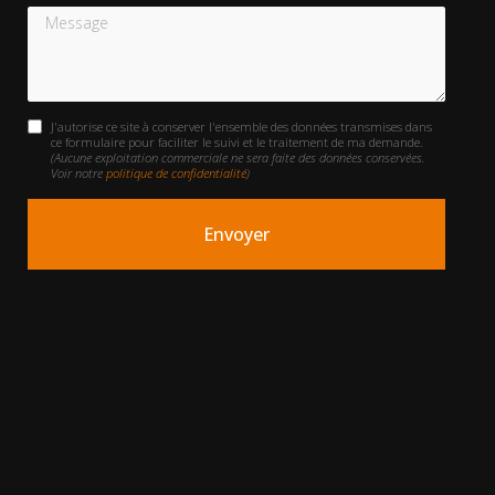
Message
J'autorise ce site à conserver l'ensemble des données transmises dans
ce formulaire pour faciliter le suivi et le traitement de ma demande.
(Aucune exploitation commerciale ne sera faite des données conservées.
Voir notre
politique de confidentialité
)