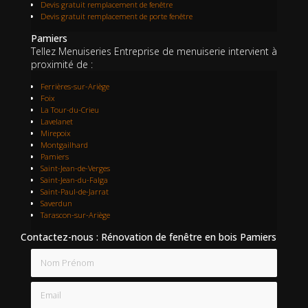
Devis gratuit remplacement de fenêtre
Devis gratuit remplacement de porte fenêtre
Pamiers
Tellez Menuiseries Entreprise de menuiserie intervient à
proximité de :
Ferrières-sur-Ariège
Foix
La Tour-du-Crieu
Lavelanet
Mirepoix
Montgailhard
Pamiers
Saint-Jean-de-Verges
Saint-Jean-du-Falga
Saint-Paul-de-Jarrat
Saverdun
Tarascon-sur-Ariège
Contactez-nous : Rénovation de fenêtre en bois Pamiers
Nom Prénom
Email