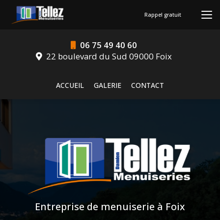
Aller
au
Rappel gratuit
contenu
principal
06 75 49 40 60
22 boulevard du Sud 09000 Foix
Navigation secondaire
ACCUEIL
GALERIE
CONTACT
Entreprise de menuiserie à Foix