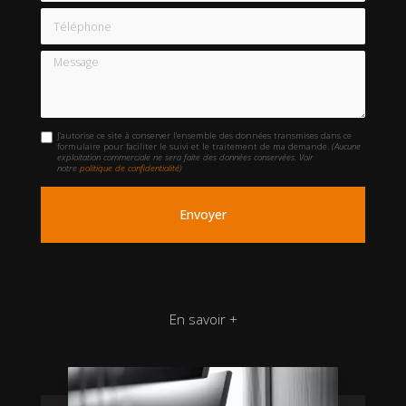
Téléphone
Message
J'autorise ce site à conserver l'ensemble des données transmises dans ce
formulaire pour faciliter le suivi et le traitement de ma demande.
(Aucune
exploitation commerciale ne sera faite des données conservées. Voir
notre
politique de confidentialité
)
En savoir +