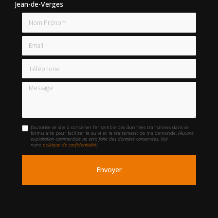
Jean-de-Verges
Nom Prénom
Email
Téléphone
Message
J'autorise ce site à conserver l'ensemble des données transmises dans ce
formulaire pour faciliter le suivi et le traitement de ma demande.
(Aucune
exploitation commerciale ne sera faite des données conservées. Voir
notre
politique de confidentialité
)