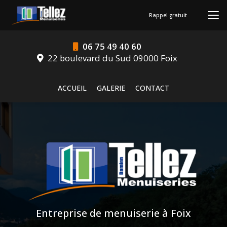
Aller
au
Rappel gratuit
contenu
principal
06 75 49 40 60
22 boulevard du Sud 09000 Foix
Navigation secondaire
ACCUEIL
GALERIE
CONTACT
Entreprise de menuiserie à Foix