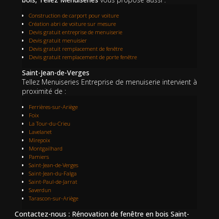
Construction de carport pour voiture
Création abri de voiture sur mesure
Devis gratuit entreprise de menuiserie
Devis gratuit menuisier
Devis gratuit remplacement de fenêtre
Devis gratuit remplacement de porte fenêtre
Saint-Jean-de-Verges
Tellez Menuiseries Entreprise de menuiserie intervient à
proximité de :
Ferrières-sur-Ariège
Foix
La Tour-du-Crieu
Lavelanet
Mirepoix
Montgailhard
Pamiers
Saint-Jean-de-Verges
Saint-Jean-du-Falga
Saint-Paul-de-Jarrat
Saverdun
Tarascon-sur-Ariège
Contactez-nous : Rénovation de fenêtre en bois Saint-