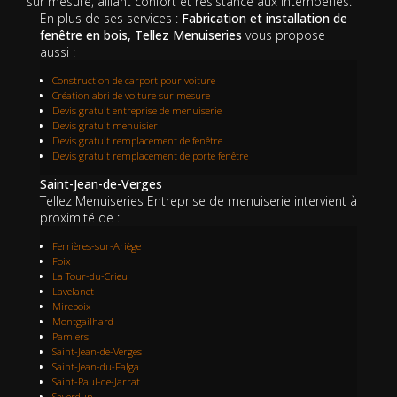
sur mesure, alliant confort et résistance aux intempéries.
En plus de ses services :
Fabrication et installation de
fenêtre en bois, Tellez Menuiseries
vous propose
aussi :
Construction de carport pour voiture
Création abri de voiture sur mesure
Devis gratuit entreprise de menuiserie
Devis gratuit menuisier
Devis gratuit remplacement de fenêtre
Devis gratuit remplacement de porte fenêtre
Saint-Jean-de-Verges
Tellez Menuiseries Entreprise de menuiserie intervient à
proximité de :
Ferrières-sur-Ariège
Foix
La Tour-du-Crieu
Lavelanet
Mirepoix
Montgailhard
Pamiers
Saint-Jean-de-Verges
Saint-Jean-du-Falga
Saint-Paul-de-Jarrat
Saverdun