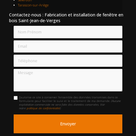
Tarascon-sur-Ariège
Contactez-nous : Fabrication et installation de fenêtre en
bois Saint-Jean-de-Verges
Nom Prénom
Email
Téléphone
Message
J'autorise ce site à conserver l'ensemble des données transmises dans ce
formulaire pour faciliter le suivi et le traitement de ma demande.
(Aucune
exploitation commerciale ne sera faite des données conservées. Voir
notre
politique de confidentialité
)