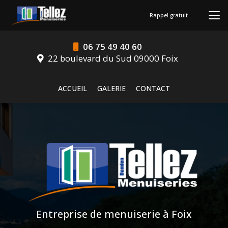
Aller
au
Rappel gratuit
contenu
principal
06 75 49 40 60
22 boulevard du Sud 09000 Foix
Navigation secondaire
ACCUEIL
GALERIE
CONTACT
Entreprise de menuiserie à Foix