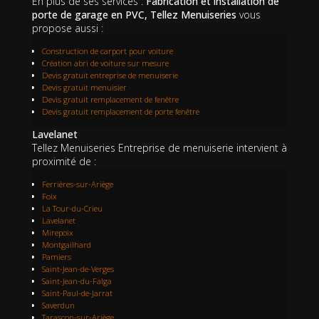
En plus de ses services :
Fabrication et installation de
porte de garage en PVC, Tellez Menuiseries
vous
propose aussi :
Construction de carport pour voiture
Création abri de voiture sur mesure
Devis gratuit entreprise de menuiserie
Devis gratuit menuisier
Devis gratuit remplacement de fenêtre
Devis gratuit remplacement de porte fenêtre
Lavelanet
Tellez Menuiseries Entreprise de menuiserie intervient à
proximité de :
Ferrières-sur-Ariège
Foix
La Tour-du-Crieu
Lavelanet
Mirepoix
Montgailhard
Pamiers
Saint-Jean-de-Verges
Saint-Jean-du-Falga
Saint-Paul-de-Jarrat
Saverdun
Tarascon-sur-Ariège