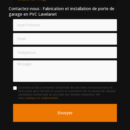
Contactez-nous : Fabrication et installation de porte de
garage en PVC Lavelanet
Nom Prénom
Email
Téléphone
Message
J'autorise ce site à conserver l'ensemble des données transmises dans ce
formulaire pour faciliter le suivi et le traitement de ma demande.
(Aucune
exploitation commerciale ne sera faite des données conservées. Voir
notre
politique de confidentialité
)