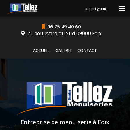
Aller
au
Rappel gratuit
contenu
principal
06 75 49 40 60
22 boulevard du Sud 09000 Foix
Navigation secondaire
ACCUEIL
GALERIE
CONTACT
Entreprise de menuiserie à Foix