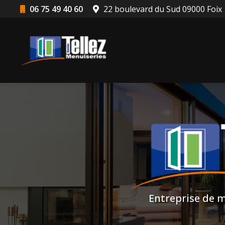
Aller
06 75 49 40 60
22 boulevard du Sud 09000 Foix
au
Navigation principale
contenu
principal
Entreprise de m