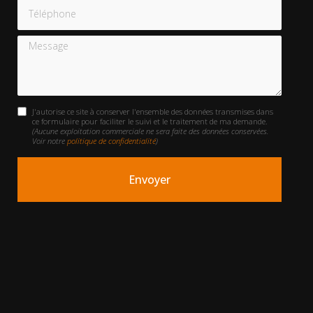
Téléphone
Message
J'autorise ce site à conserver l'ensemble des données transmises dans
ce formulaire pour faciliter le suivi et le traitement de ma demande.
(Aucune exploitation commerciale ne sera faite des données conservées.
Voir notre
politique de confidentialité
)