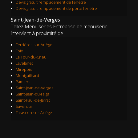
Devis gratuit remplacement de fenêtre
Devis gratuit remplacement de porte fenêtre
Saint-Jean-de-Verges
Tellez Menuiseries Entreprise de menuiserie
intervient à proximité de :
Ferrières-sur-Ariège
Foix
La Tour-du-Crieu
Lavelanet
Mirepoix
Montgailhard
Pamiers
Saint-Jean-de-Verges
Saint-Jean-du-Falga
Saint-Paul-de-Jarrat
Saverdun
Tarascon-sur-Ariège