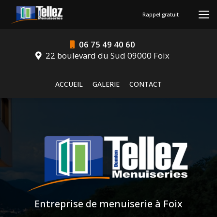
Aller
au
Rappel gratuit
contenu
principal
06 75 49 40 60
22 boulevard du Sud 09000 Foix
Navigation secondaire
ACCUEIL
GALERIE
CONTACT
Entreprise de menuiserie à Foix