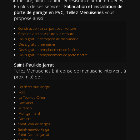
sur mesure, alliant confort et résistance aux intempéries.
En plus de ses services :
Fabrication et installation de
porte de garage en PVC, Tellez Menuiseries
vous
propose aussi :
Construction de carport pour voiture
Création abri de voiture sur mesure
Devis gratuit entreprise de menuiserie
Devis gratuit menuisier
Devis gratuit remplacement de fenêtre
Devis gratuit remplacement de porte fenêtre
Saint-Paul-de-Jarrat
Tellez Menuiseries Entreprise de menuiserie intervient à
proximité de :
Ferrières-sur-Ariège
Foix
La Tour-du-Crieu
Lavelanet
Mirepoix
Montgailhard
Pamiers
Saint-Jean-de-Verges
Saint-Jean-du-Falga
Saint-Paul-de-Jarrat
Saverdun