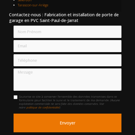
Tarascon-sur-Ariège
Contactez-nous : Fabrication et installation de porte de
garage en PVC Saint-Paul-de-Jarrat
Nom Prénom
Email
Téléphone
Message
J'autorise ce site à conserver l'ensemble des données transmises dans ce
formulaire pour faciliter le suivi et le traitement de ma demande.
(Aucune
exploitation commerciale ne sera faite des données conservées. Voir
notre
politique de confidentialité
)