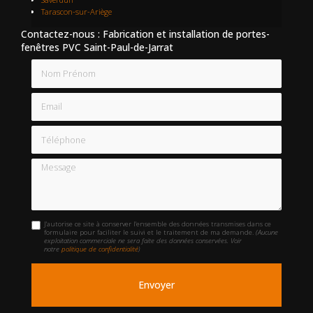
Tarascon-sur-Ariège
Contactez-nous : Fabrication et installation de portes-
fenêtres PVC Saint-Paul-de-Jarrat
Nom Prénom
Email
Téléphone
Message
J'autorise ce site à conserver l'ensemble des données transmises dans ce
formulaire pour faciliter le suivi et le traitement de ma demande.
(Aucune
exploitation commerciale ne sera faite des données conservées. Voir
notre
politique de confidentialité
)