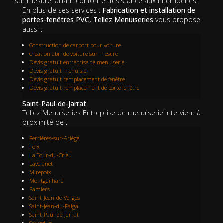
sur mesure, alliant confort et résistance aux intempéries.
En plus de ses services :
Fabrication et installation de
portes-fenêtres PVC, Tellez Menuiseries
vous propose
aussi :
Construction de carport pour voiture
Création abri de voiture sur mesure
Devis gratuit entreprise de menuiserie
Devis gratuit menuisier
Devis gratuit remplacement de fenêtre
Devis gratuit remplacement de porte fenêtre
Saint-Paul-de-Jarrat
Tellez Menuiseries Entreprise de menuiserie intervient à
proximité de :
Ferrières-sur-Ariège
Foix
La Tour-du-Crieu
Lavelanet
Mirepoix
Montgailhard
Pamiers
Saint-Jean-de-Verges
Saint-Jean-du-Falga
Saint-Paul-de-Jarrat
Saverdun