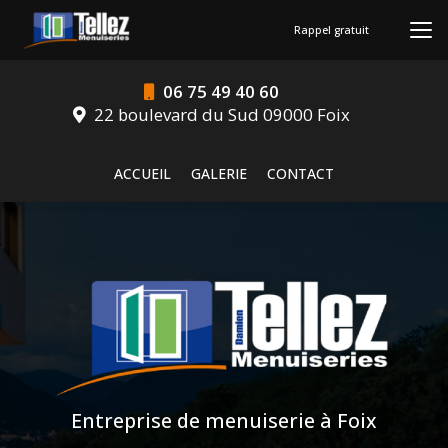
Aller
au
Rappel gratuit
contenu
principal
06 75 49 40 60
22 boulevard du Sud 09000 Foix
Navigation secondaire
ACCUEIL
GALERIE
CONTACT
Entreprise de menuiserie à Foix