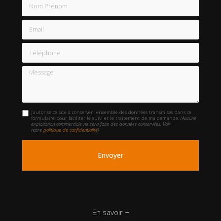
Nom Prénom
Email
Téléphone
Message
J'autorise ce site à conserver l'ensemble des données transmises dans ce
formulaire pour faciliter le suivi et le traitement de ma demande.
(Aucune
exploitation commerciale ne sera faite des données conservées. Voir
notre
politique de confidentialité
)
En savoir +