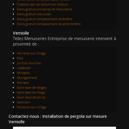
Création abri de voiture sur mesure
Devis gratuit entreprise de menuiserie
Devis gratuit menuisier
Devis gratuit remplacement de fenêtre
Devis gratuit remplacement de porte fenêtre
Verniolle
Tellez Menuiseries Entreprise de menuiserie intervient à
proximité de :
Ferrières-sur-Ariège
Foix
La Tour-du-Crieu
Lavelanet
Mirepoix
Montgailhard
Pamiers
Saint-Jean-de-Verges
Saint-Jean-du-Falga
Saint-Paul-de-Jarrat
Saverdun
Tarascon-sur-Ariège
Contactez-nous : Installation de pergola sur mesure
Verniolle