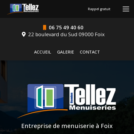
Aller
au
Rappel gratuit
contenu
principal
06 75 49 40 60
22 boulevard du Sud 09000 Foix
Navigation secondaire
ACCUEIL
GALERIE
CONTACT
Entreprise de menuiserie à Foix