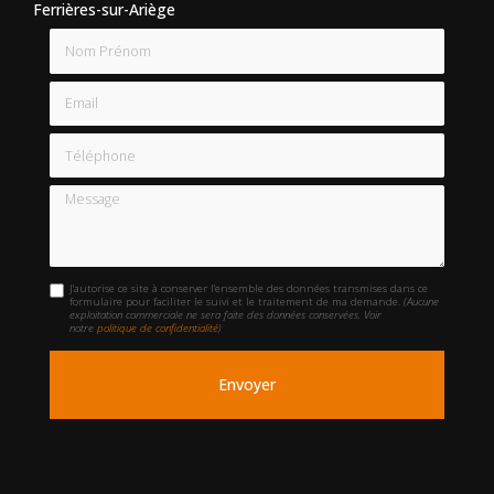
Ferrières-sur-Ariège
Nom Prénom
Email
Téléphone
Message
J'autorise ce site à conserver l'ensemble des données transmises dans ce
formulaire pour faciliter le suivi et le traitement de ma demande.
(Aucune
exploitation commerciale ne sera faite des données conservées. Voir
notre
politique de confidentialité
)