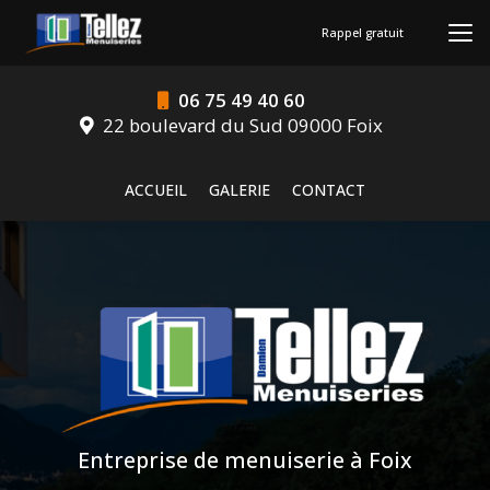
Aller
au
Rappel gratuit
contenu
principal
06 75 49 40 60
22 boulevard du Sud 09000 Foix
Navigation secondaire
ACCUEIL
GALERIE
CONTACT
Entreprise de menuiserie à Foix