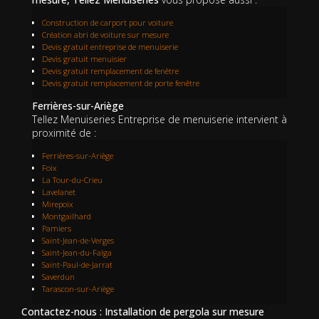
Construction de carport pour voiture
Création abri de voiture sur mesure
Devis gratuit entreprise de menuiserie
Devis gratuit menuisier
Devis gratuit remplacement de fenêtre
Devis gratuit remplacement de porte fenêtre
Ferrières-sur-Ariège
Tellez Menuiseries Entreprise de menuiserie intervient à
proximité de :
Ferrières-sur-Ariège
Foix
La Tour-du-Crieu
Lavelanet
Mirepoix
Montgailhard
Pamiers
Saint-Jean-de-Verges
Saint-Jean-du-Falga
Saint-Paul-de-Jarrat
Saverdun
Tarascon-sur-Ariège
Contactez-nous : Installation de pergola sur mesure