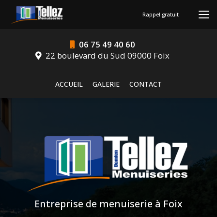
Aller
au
Rappel gratuit
contenu
principal
06 75 49 40 60
22 boulevard du Sud 09000 Foix
Navigation secondaire
ACCUEIL
GALERIE
CONTACT
Entreprise de menuiserie à Foix