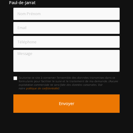
Paul-de-Jarrat
Nom Prénom
Email
Téléphone
Message
J'autorise ce site à conserver l'ensemble des données transmises dans ce
formulaire pour faciliter le suivi et le traitement de ma demande.
(Aucune
exploitation commerciale ne sera faite des données conservées. Voir
notre
politique de confidentialité
)