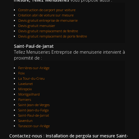
Construction de carport pour voiture
Création abri de voiture sur mesure
Devis gratuit entreprise de menuiserie
Devis gratuit menuisier
Devis gratuit remplacement de fenêtre
Devis gratuit remplacement de porte fenêtre
Saint-Paul-de-Jarrat
Tellez Menuiseries Entreprise de menuiserie intervient à
proximité de :
Ferrières-sur-Ariège
Foix
La Tour-du-Crieu
Lavelanet
Mirepoix
Montgailhard
Pamiers
Saint-Jean-de-Verges
Saint-Jean-du-Falga
Saint-Paul-de-Jarrat
Saverdun
Tarascon-sur-Ariège
Contactez-nous : Installation de pergola sur mesure Saint-