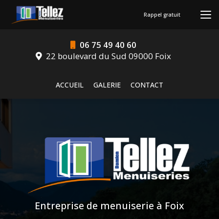
Aller
au
Rappel gratuit
contenu
principal
06 75 49 40 60
22 boulevard du Sud 09000 Foix
Navigation secondaire
ACCUEIL
GALERIE
CONTACT
Entreprise de menuiserie à Foix