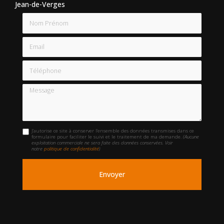
Jean-de-Verges
Nom Prénom
Email
Téléphone
Message
J'autorise ce site à conserver l'ensemble des données transmises dans ce
formulaire pour faciliter le suivi et le traitement de ma demande.
(Aucune
exploitation commerciale ne sera faite des données conservées. Voir
notre
politique de confidentialité
)