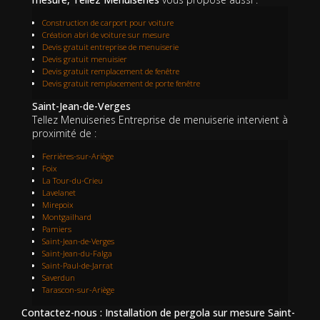
Construction de carport pour voiture
Création abri de voiture sur mesure
Devis gratuit entreprise de menuiserie
Devis gratuit menuisier
Devis gratuit remplacement de fenêtre
Devis gratuit remplacement de porte fenêtre
Saint-Jean-de-Verges
Tellez Menuiseries Entreprise de menuiserie intervient à
proximité de :
Ferrières-sur-Ariège
Foix
La Tour-du-Crieu
Lavelanet
Mirepoix
Montgailhard
Pamiers
Saint-Jean-de-Verges
Saint-Jean-du-Falga
Saint-Paul-de-Jarrat
Saverdun
Tarascon-sur-Ariège
Contactez-nous : Installation de pergola sur mesure Saint-