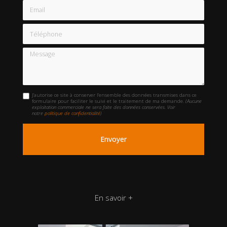
Email
Téléphone
Message
J'autorise ce site à conserver l'ensemble des données transmises dans ce
formulaire pour faciliter le suivi et le traitement de ma demande.
(Aucune
exploitation commerciale ne sera faite des données conservées. Voir
notre
politique de confidentialité
)
En savoir +