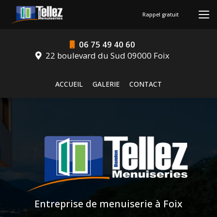
Aller
au
Rappel gratuit
contenu
principal
06 75 49 40 60
22 boulevard du Sud 09000 Foix
Navigation secondaire
ACCUEIL
GALERIE
CONTACT
Entreprise de menuiserie à Foix