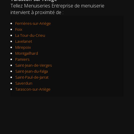
Tellez Menuiseries Entreprise de menuiserie
intervient à proximité de :
Ferrières-sur-Ariège
Foix
La Tour-du-Crieu
Lavelanet
Mirepoix
Montgailhard
Pamiers
Saint-Jean-de-Verges
Saint-Jean-du-Falga
Saint-Paul-de-Jarrat
Saverdun
Tarascon-sur-Ariège