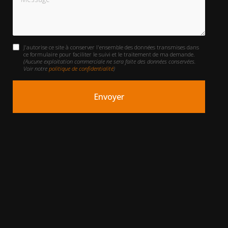
J'autorise ce site à conserver l'ensemble des données transmises dans
ce formulaire pour faciliter le suivi et le traitement de ma demande.
(Aucune exploitation commerciale ne sera faite des données conservées.
Voir notre
politique de confidentialité
)