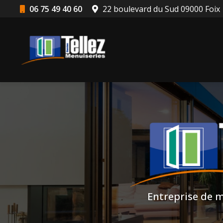
Aller
06 75 49 40 60
22 boulevard du Sud 09000 Foix
au
Navigation principale
contenu
principal
Entreprise de m