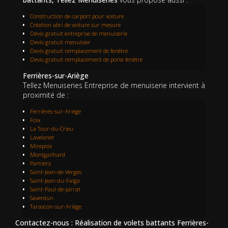
Construction de carport pour voiture
Création abri de voiture sur mesure
Devis gratuit entreprise de menuiserie
Devis gratuit menuisier
Devis gratuit remplacement de fenêtre
Devis gratuit remplacement de porte fenêtre
Ferrières-sur-Ariège
Tellez Menuiseries Entreprise de menuiserie intervient à
proximité de :
Ferrières-sur-Ariège
Foix
La Tour-du-Crieu
Lavelanet
Mirepoix
Montgailhard
Pamiers
Saint-Jean-de-Verges
Saint-Jean-du-Falga
Saint-Paul-de-Jarrat
Saverdun
Tarascon-sur-Ariège
Contactez-nous : Réalisation de volets battants Ferrières-