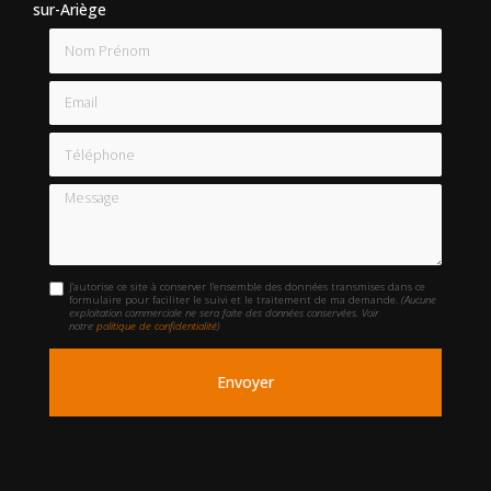
sur-Ariège
Nom Prénom
Email
Téléphone
Message
J'autorise ce site à conserver l'ensemble des données transmises dans ce
formulaire pour faciliter le suivi et le traitement de ma demande.
(Aucune
exploitation commerciale ne sera faite des données conservées. Voir
notre
politique de confidentialité
)