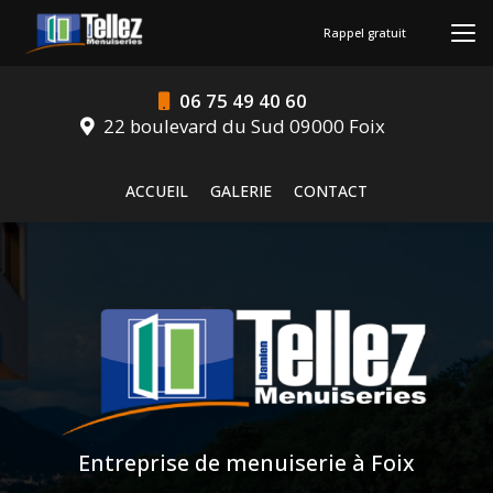
Aller
au
Rappel gratuit
contenu
principal
06 75 49 40 60
22 boulevard du Sud 09000 Foix
Navigation secondaire
ACCUEIL
GALERIE
CONTACT
Entreprise de menuiserie à Foix