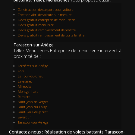
Construction de carport pour voiture
Création abri de voiture sur mesure
Devis gratuit entreprise de menuiserie
Devis gratuit menuisier
Devis gratuit remplacement de fenêtre
Devis gratuit remplacement de porte fenêtre
Tarascon-sur-Ariège
Tellez Menuiseries Entreprise de menuiserie intervient à
proximité de :
Ferrières-sur-Ariège
Foix
La Tour-du-Crieu
Lavelanet
Mirepoix
Montgailhard
Pamiers
Saint-Jean-de-Verges
Saint-Jean-du-Falga
Saint-Paul-de-Jarrat
Saverdun
Tarascon-sur-Ariège
Contactez-nous : Réalisation de volets battants Tarascon-