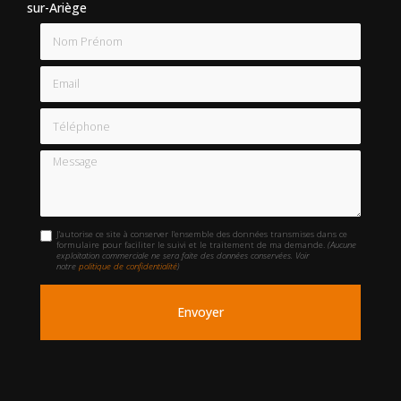
sur-Ariège
Nom Prénom
Email
Téléphone
Message
J'autorise ce site à conserver l'ensemble des données transmises dans ce
formulaire pour faciliter le suivi et le traitement de ma demande.
(Aucune
exploitation commerciale ne sera faite des données conservées. Voir
notre
politique de confidentialité
)