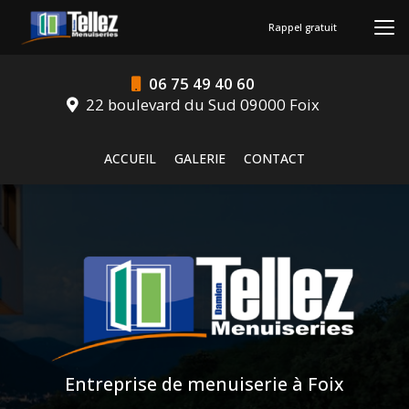
Aller
au
Rappel gratuit
contenu
principal
06 75 49 40 60
22 boulevard du Sud 09000 Foix
Navigation secondaire
ACCUEIL
GALERIE
CONTACT
Entreprise de menuiserie à Foix