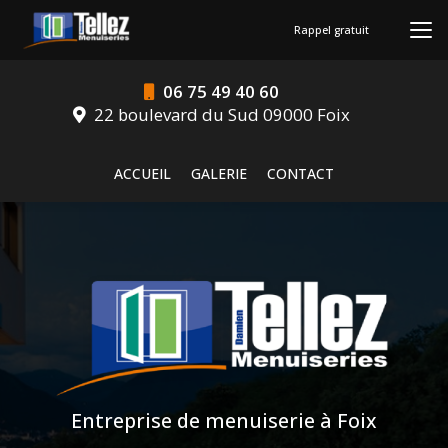
Aller
au
Rappel gratuit
contenu
principal
06 75 49 40 60
22 boulevard du Sud 09000 Foix
Navigation secondaire
ACCUEIL
GALERIE
CONTACT
Entreprise de menuiserie à Foix