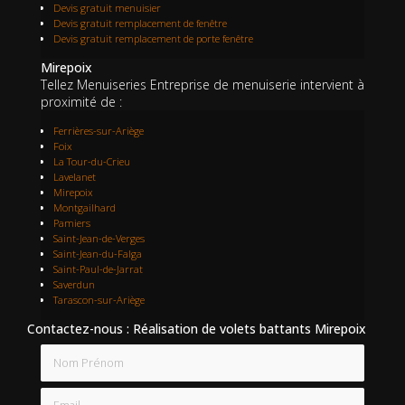
Devis gratuit menuisier
Devis gratuit remplacement de fenêtre
Devis gratuit remplacement de porte fenêtre
Mirepoix
Tellez Menuiseries Entreprise de menuiserie intervient à
proximité de :
Ferrières-sur-Ariège
Foix
La Tour-du-Crieu
Lavelanet
Mirepoix
Montgailhard
Pamiers
Saint-Jean-de-Verges
Saint-Jean-du-Falga
Saint-Paul-de-Jarrat
Saverdun
Tarascon-sur-Ariège
Contactez-nous : Réalisation de volets battants Mirepoix
Nom Prénom
Email