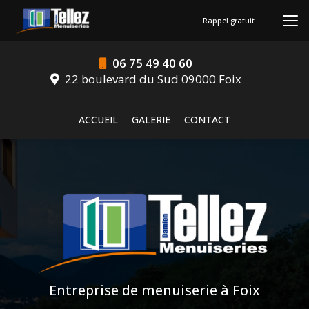
Aller
au
Rappel gratuit
contenu
principal
06 75 49 40 60
22 boulevard du Sud 09000 Foix
Navigation secondaire
ACCUEIL
GALERIE
CONTACT
Entreprise de menuiserie à Foix