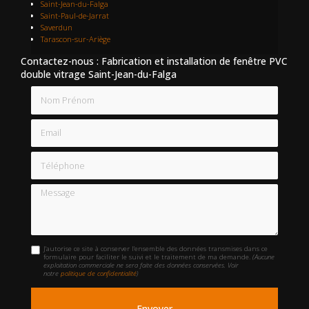
Saint-Jean-du-Falga
Saint-Paul-de-Jarrat
Saverdun
Tarascon-sur-Ariège
Contactez-nous : Fabrication et installation de fenêtre PVC
double vitrage Saint-Jean-du-Falga
Nom Prénom
Email
Téléphone
Message
J'autorise ce site à conserver l'ensemble des données transmises dans ce
formulaire pour faciliter le suivi et le traitement de ma demande.
(Aucune
exploitation commerciale ne sera faite des données conservées. Voir
notre
politique de confidentialité
)