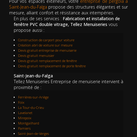
Pour vos espaces extérieurs, votre
entreprise de pergola à
Saint-Jean-du-Falga
propose des structures élégantes et sur
mesure, alliant confort et résistance aux intempéries.
En plus de ses services :
Fabrication et installation de
fenêtre PVC double vitrage, Tellez Menuiseries
vous
propose aussi :
Construction de carport pour voiture
Création abri de voiture sur mesure
Devis gratuit entreprise de menuiserie
Devis gratuit menuisier
Devis gratuit remplacement de fenêtre
Devis gratuit remplacement de porte fenêtre
Saint-Jean-du-Falga
Tellez Menuiseries Entreprise de menuiserie intervient à
proximité de :
Ferrières-sur-Ariège
Foix
La Tour-du-Crieu
Lavelanet
Mirepoix
Montgailhard
Pamiers
Saint-Jean-de-Verges