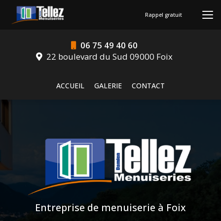
Aller
au
Rappel gratuit
contenu
principal
06 75 49 40 60
22 boulevard du Sud 09000 Foix
Navigation secondaire
ACCUEIL
GALERIE
CONTACT
Entreprise de menuiserie à Foix