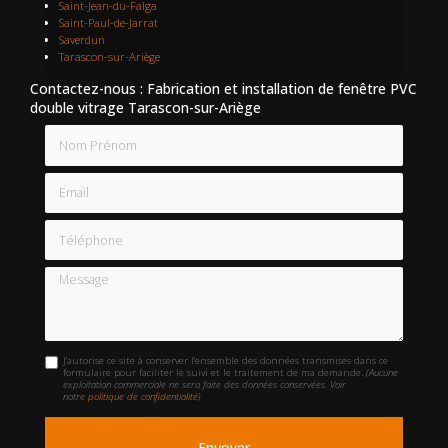
Saint-Jean-du-Falga
Saint-Paul-de-Jarrat
Saverdun
Tarascon-sur-Ariège
Contactez-nous : Fabrication et installation de fenêtre PVC
double vitrage Tarascon-sur-Ariège
Nom Prénom
Email
Téléphone
Message
J'autorise ce site à conserver l'ensemble des données transmises dans ce
formulaire pour faciliter le suivi et le traitement de ma demande.
(Aucune
exploitation commerciale ne sera faite des données conservées. Voir
notre
politique de confidentialité
)