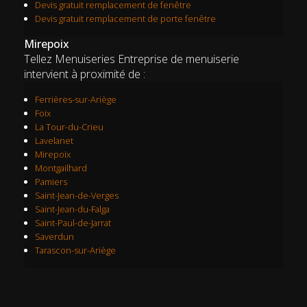
Devis gratuit remplacement de fenêtre
Devis gratuit remplacement de porte fenêtre
Mirepoix
Tellez Menuiseries Entreprise de menuiserie
intervient à proximité de :
Ferrières-sur-Ariège
Foix
La Tour-du-Crieu
Lavelanet
Mirepoix
Montgailhard
Pamiers
Saint-Jean-de-Verges
Saint-Jean-du-Falga
Saint-Paul-de-Jarrat
Saverdun
Tarascon-sur-Ariège