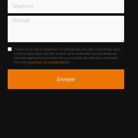
Téléphone
Message
J'autorise ce site à conserver l'ensemble des données transmises dans
ce formulaire pour faciliter le suivi et le traitement de ma demande.
(Aucune exploitation commerciale ne sera faite des données conservées.
Voir notre
politique de confidentialité
)