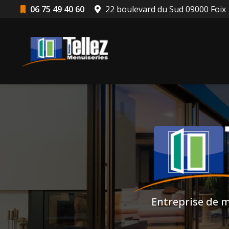
Aller
06 75 49 40 60
22 boulevard du Sud 09000 Foix
au
Navigation principale
contenu
principal
Entreprise de m