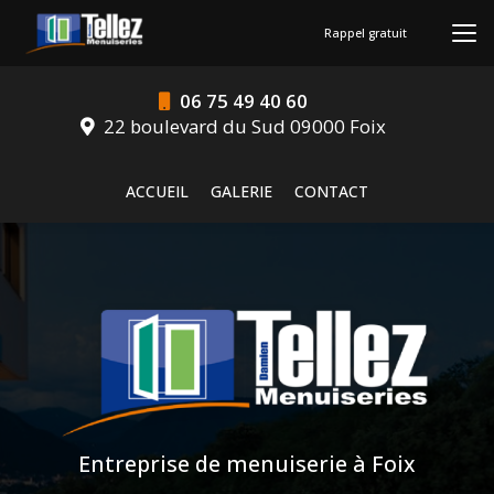
Aller
au
Rappel gratuit
contenu
principal
06 75 49 40 60
22 boulevard du Sud 09000 Foix
Navigation secondaire
ACCUEIL
GALERIE
CONTACT
Entreprise de menuiserie à Foix