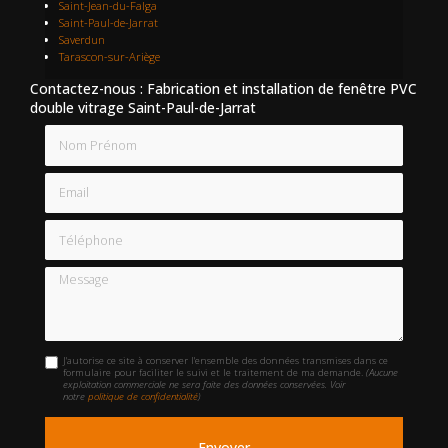
Saint-Jean-du-Falga
Saint-Paul-de-Jarrat
Saverdun
Tarascon-sur-Ariège
Contactez-nous : Fabrication et installation de fenêtre PVC
double vitrage Saint-Paul-de-Jarrat
Nom Prénom
Email
Téléphone
Message
J'autorise ce site à conserver l'ensemble des données transmises dans ce
formulaire pour faciliter le suivi et le traitement de ma demande.
(Aucune
exploitation commerciale ne sera faite des données conservées. Voir
notre
politique de confidentialité
)