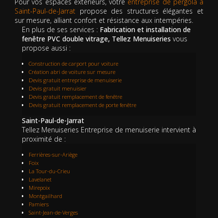
Pour vos espaces extérieurs, votre
entreprise de pergola à
Saint-Paul-de-Jarrat
propose des structures élégantes et
sur mesure, alliant confort et résistance aux intempéries.
En plus de ses services :
Fabrication et installation de
fenêtre PVC double vitrage, Tellez Menuiseries
vous
propose aussi :
Construction de carport pour voiture
Création abri de voiture sur mesure
Devis gratuit entreprise de menuiserie
Devis gratuit menuisier
Devis gratuit remplacement de fenêtre
Devis gratuit remplacement de porte fenêtre
Saint-Paul-de-Jarrat
Tellez Menuiseries Entreprise de menuiserie intervient à
proximité de :
Ferrières-sur-Ariège
Foix
La Tour-du-Crieu
Lavelanet
Mirepoix
Montgailhard
Pamiers
Saint-Jean-de-Verges