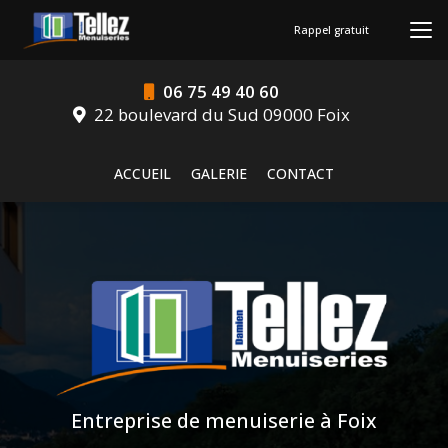
Aller
au
Rappel gratuit
contenu
principal
06 75 49 40 60
22 boulevard du Sud 09000 Foix
Navigation secondaire
ACCUEIL
GALERIE
CONTACT
Entreprise de menuiserie à Foix