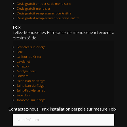
Devis gratuit entreprise de menuiserie
Devis gratuit menuisier
Devis gratuit remplacement de fenêtre
Devis gratuit remplacement de porte fenêtre
Foix
Tellez Menuiseries Entreprise de menuiserie intervient à
proximité de :
Ferrières-sur-Ariège
Foix
La Tour-du-Crieu
Lavelanet
Mirepoix
Montgailhard
Pamiers
Saint-Jean-de-Verges
Saint-Jean-du-Falga
Saint-Paul-de-Jarrat
Saverdun
Tarascon-sur-Ariège
Contactez-nous : Prix installation pergola sur mesure Foix
Nom Prénom