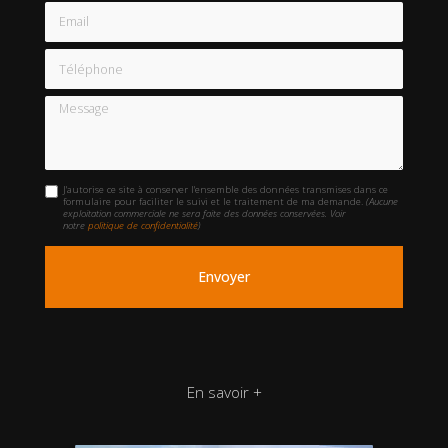
Email
Téléphone
Message
J'autorise ce site à conserver l'ensemble des données transmises dans ce
formulaire pour faciliter le suivi et le traitement de ma demande.
(Aucune
exploitation commerciale ne sera faite des données conservées. Voir
notre
politique de confidentialité
)
En savoir +