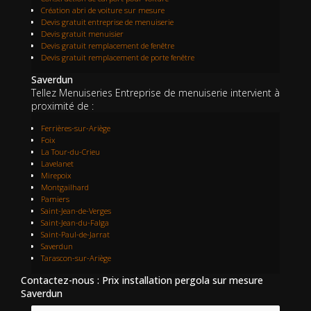
Création abri de voiture sur mesure
Devis gratuit entreprise de menuiserie
Devis gratuit menuisier
Devis gratuit remplacement de fenêtre
Devis gratuit remplacement de porte fenêtre
Saverdun
Tellez Menuiseries Entreprise de menuiserie intervient à
proximité de :
Ferrières-sur-Ariège
Foix
La Tour-du-Crieu
Lavelanet
Mirepoix
Montgailhard
Pamiers
Saint-Jean-de-Verges
Saint-Jean-du-Falga
Saint-Paul-de-Jarrat
Saverdun
Tarascon-sur-Ariège
Contactez-nous : Prix installation pergola sur mesure
Saverdun