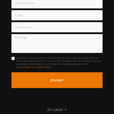
Nom Prénom
Email
Téléphone
Message
J'autorise ce site à conserver l'ensemble des données transmises dans ce
formulaire pour faciliter le suivi et le traitement de ma demande.
(Aucune
exploitation commerciale ne sera faite des données conservées. Voir
notre
politique de confidentialité
)
En savoir +