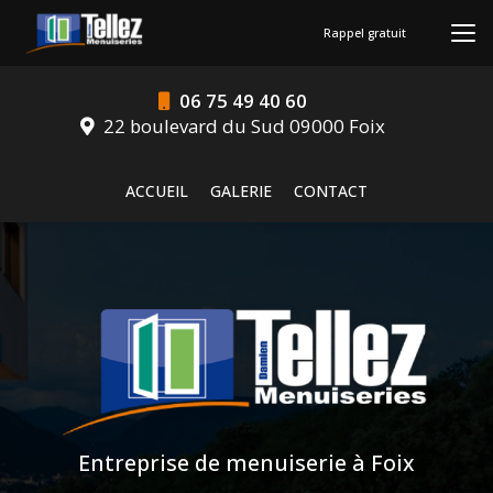
Aller
au
Rappel gratuit
contenu
principal
06 75 49 40 60
22 boulevard du Sud 09000 Foix
Navigation secondaire
ACCUEIL
GALERIE
CONTACT
Entreprise de menuiserie à Foix