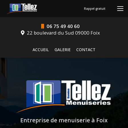
Aller
au
Rappel gratuit
contenu
principal
06 75 49 40 60
22 boulevard du Sud 09000 Foix
Navigation secondaire
ACCUEIL
GALERIE
CONTACT
Entreprise de menuiserie à Foix