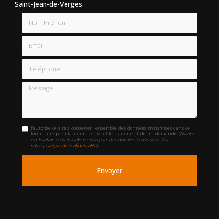
Saint-Jean-de-Verges
Nom Prénom
Email
Téléphone
Message
J'autorise ce site à conserver l'ensemble des données transmises dans ce
formulaire pour faciliter le suivi et le traitement de ma demande.
(Aucune
exploitation commerciale ne sera faite des données conservées. Voir
notre
politique de confidentialité
)