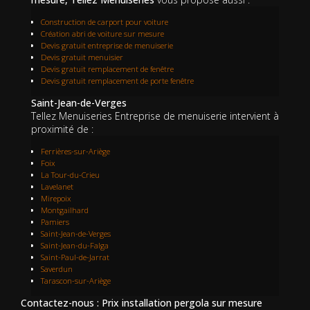
Construction de carport pour voiture
Création abri de voiture sur mesure
Devis gratuit entreprise de menuiserie
Devis gratuit menuisier
Devis gratuit remplacement de fenêtre
Devis gratuit remplacement de porte fenêtre
Saint-Jean-de-Verges
Tellez Menuiseries Entreprise de menuiserie intervient à
proximité de :
Ferrières-sur-Ariège
Foix
La Tour-du-Crieu
Lavelanet
Mirepoix
Montgailhard
Pamiers
Saint-Jean-de-Verges
Saint-Jean-du-Falga
Saint-Paul-de-Jarrat
Saverdun
Tarascon-sur-Ariège
Contactez-nous : Prix installation pergola sur mesure