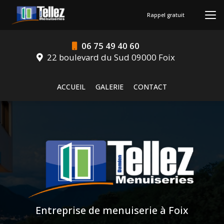
Aller
au
Rappel gratuit
contenu
principal
06 75 49 40 60
22 boulevard du Sud 09000 Foix
Navigation secondaire
ACCUEIL
GALERIE
CONTACT
Entreprise de menuiserie à Foix