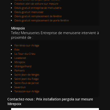
Création abri de voiture sur mesure
Devis gratuit entreprise de menuiserie
Devis gratuit menuisier
Devis gratuit remplacement de fenêtre
Devis gratuit remplacement de porte fenêtre
Mirepoix
Tellez Menuiseries Entreprise de menuiserie intervient à
proximité de :
Ferrières-sur-Ariège
Foix
La Tour-du-Crieu
Lavelanet
Mirepoix
Montgailhard
Pamiers
Saint-Jean-de-Verges
Saint-Jean-du-Falga
Saint-Paul-de-Jarrat
Saverdun
Tarascon-sur-Ariège
Contactez-nous : Prix installation pergola sur mesure
Mirepoix