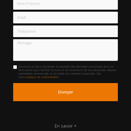
Nom Prénom
Email
Téléphone
Message
J'autorise ce site à conserver l'ensemble des données transmises dans ce
formulaire pour faciliter le suivi et le traitement de ma demande.
(Aucune
exploitation commerciale ne sera faite des données conservées. Voir
notre
politique de confidentialité
)
En savoir +